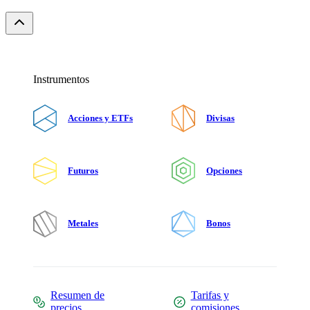
Instrumentos
Acciones y ETFs
Divisas
Futuros
Opciones
Metales
Bonos
Resumen de
Tarifas y
precios
comisiones