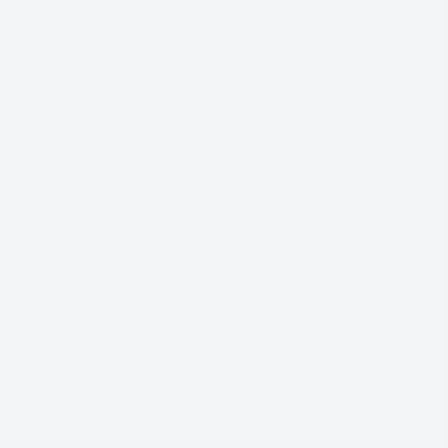
职业
帮助中心
登入
立即行动开始
立即行动开始
主页