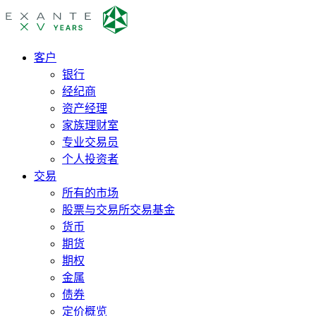
客户
银行
经纪商
资产经理
家族理财室
专业交易员
个人投资者
交易
所有的市场
股票与交易所交易基金
货币
期货
期权
金属
债券
定价概览