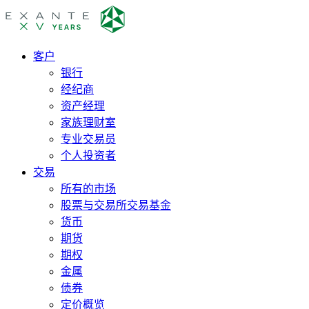
客户
银行
经纪商
资产经理
家族理财室
专业交易员
个人投资者
交易
所有的市场
股票与交易所交易基金
货币
期货
期权
金属
债券
定价概览