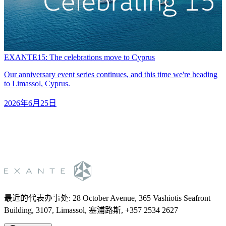
EXANTE15: The celebrations move to Cyprus
A
Our anniversary event series continues, and this time we're heading
G
to Limassol, Cyprus.
b
2026年6月25日
最近的代表办事处
:
28 October Avenue, 365 Vashiotis Seafront
Building, 3107, Limassol, 塞浦路斯, +357 2534 2627