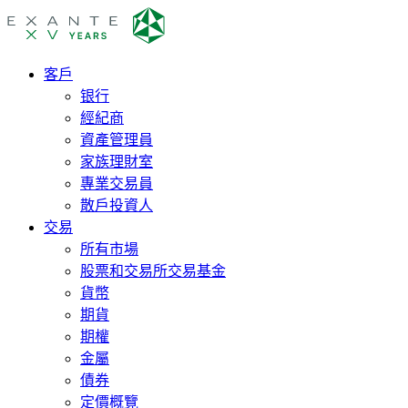
客戶
银行
經紀商
資產管理員
家族理財室
專業交易員
散戶投資人
交易
所有市場
股票和交易所交易基金
貨幣
期貨
期權
金屬
債券
定價概覽