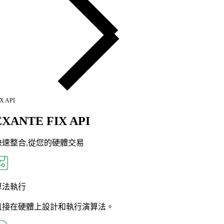
X API
EXANTE FIX API
快速整合,從您的硬體交易
算法執行
直接在硬體上設計和執行演算法。