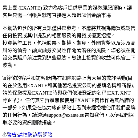
易上臺 (EXANTE) 致力為客戶提供專業的證券經紀服務，讓
客戶只需一個帳戶就可直接進入超過50個金融市場
本網站包含的所有資訊僅供您參考，不應將其視為購買或銷售
任何投資或其中提及的相關服務的提議或優惠招攬。
投資某些工具，包括股票、期權、期貨、外國貨幣以及涉及高
風險的債券。融資融券交易也伴隨著潛在的風險。您必須在開
設交易賬戶前注意到這些風險。您線上投資的收益可能會上下
波動。
\n尊敬的客戶和訪客!因為在網際網路上有大量的欺詐活動(目
的在於濫用EXANTE和其他著名投資公司的品牌名稱和商標),
請確保您提及EXANTE時與我們依法登記的名稱(EXT, XNT
等)匹配。 任何其它實體無權使用EXANTE商標作為其品牌的
一部分。如果您在協力廠商網站上看到未經授權使用我們品牌
的任何行為，請透過support@exante.eu告知我們，以便我們採
取必要的資訊刪除措施。
警告:請慎防詐騙網站