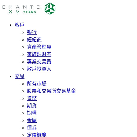
客戶
银行
經紀商
資產管理員
家族理財室
專業交易員
散戶投資人
交易
所有市場
股票和交易所交易基金
貨幣
期貨
期權
金屬
債券
定價概覽