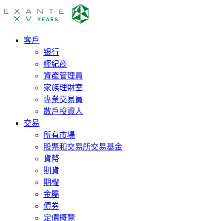
客戶
银行
經紀商
資產管理員
家族理財室
專業交易員
散戶投資人
交易
所有市場
股票和交易所交易基金
貨幣
期貨
期權
金屬
債券
定價概覽