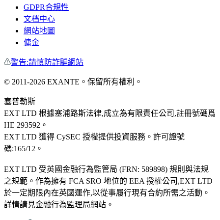
GDPR合規性
文档中心
網站地圖
傭金
警告:請慎防詐騙網站
©
2011
-
2026
EXANTE
。保留所有權利。
塞普勒斯
EXT LTD 根據塞浦路斯法律,成立為有限責任公司,註冊號碼爲
HE 293592。
EXT LTD 獲得 CySEC 授權提供投資服務。許可證號
碼:165/12。
EXT LTD 受英國金融行為監管局 (FRN: 589898) 規則與法規
之規範。作為擁有 FCA SRO 地位的 EEA 授權公司,EXT LTD
於一定期限內在英國運作,以從事履行現有合約所需之活動。
詳情請見金融行為監理局網站。