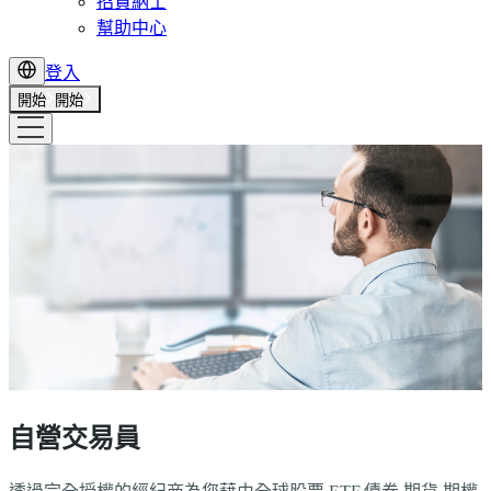
招賢納士
幫助中心
登入
開始
開始
自營交易員