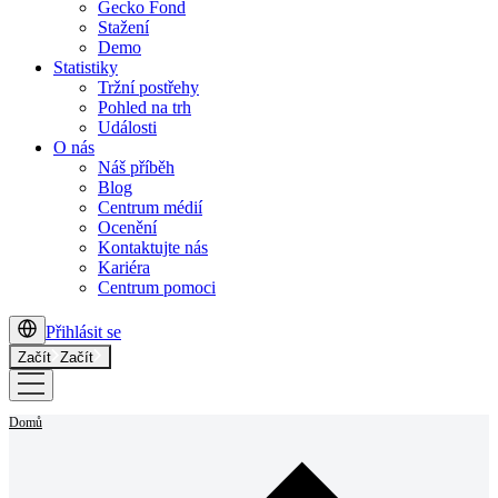
Gecko Fond
Stažení
Demo
Statistiky
Tržní postřehy
Pohled na trh
Události
O nás
Náš příběh
Blog
Centrum médií
Ocenění
Kontaktujte nás
Kariéra
Centrum pomoci
Přihlásit se
Začít
Začít
Domů