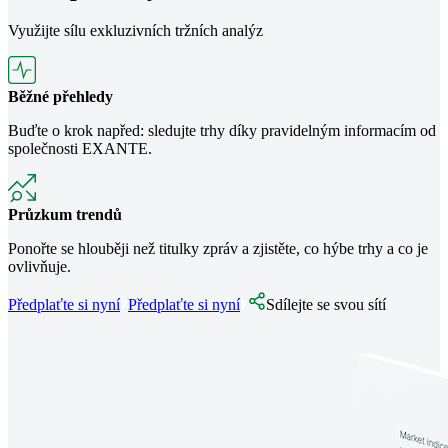
Využijte sílu exkluzivních tržních analýz
Běžné přehledy
Buďte o krok napřed: sledujte trhy díky pravidelným informacím od
společnosti EXANTE.
Průzkum trendů
Ponořte se hlouběji než titulky zpráv a zjistěte, co hýbe trhy a co je
ovlivňuje.
Předplaťte si nyní
Předplaťte si nyní
Sdílejte se svou sítí