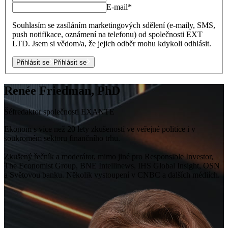
E-mail
*
Souhlasím se zasíláním marketingových sdělení (e-maily, SMS,
push notifikace, oznámení na telefonu) od společnosti EXT
LTD. Jsem si vědom/a, že jejich odběr mohu kdykoli odhlásit.
Přihlásit se
Přihlásit se
Renée Friedman, PhD
Šéfredaktor společnosti EXANTE
Ekonom s více než 20 lety zkušeností ve veřejné politice i v
soukromém sektoru finančního trhu.
Zkušený řečník a moderátor, mimo jiné pro Responsible Investor,
The Economist Group, BNE Intellinews, IHS Global Insight, OSN
a Světovou banku. Několik vystoupení v CNBC a dalších médiích.