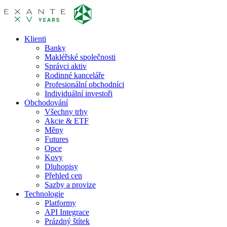
Klienti
Banky
Makléřské společnosti
Správci aktiv
Rodinné kanceláře
Profesionální obchodníci
Individuální investoři
Obchodování
Všechny trhy
Akcie & ETF
Měny
Futures
Opce
Kovy
Dluhopisy
Přehled cen
Sazby a provize
Technologie
Platformy
API Integrace
Prázdný štítek