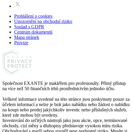
Prohlášení o cookies
Upozornění na obchodní riziko
Soulad s GDPR
Centrum dokumentů
Mapa stránek
Provize
Společnost EXANTE je makléřem pro profesionály. Přímý přístup
na více než 50 finančních trhů prostřednictvím jednoho účtu.
Veškeré informace uvedené na této stránce jsou poskytnuty pouze za
účelem informací a nelze je brát jako nabídku nebo žádost o nabídku
na koupi nebo prodej jakýchkoliv investic nebo příslušných služeb,
které zde mohou být uvedeny.
Investování do určitých nástrojů jako jsou akcie, opce, termínované
obchody, cizí měny a dluhopisy představuje vysokou míru rizika.
Obchodování s marží sebou rovněž nese podstatné riziko. Musíte si