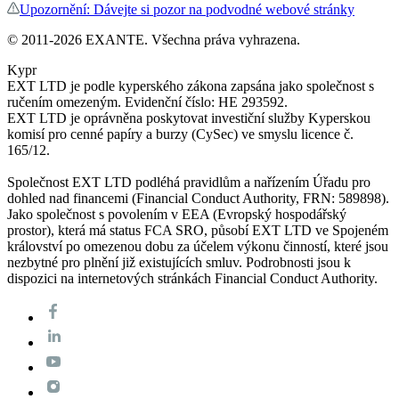
Upozornění: Dávejte si pozor na podvodné webové stránky
© 2011-
2026
EXANTE. Všechna práva vyhrazena.
Kypr
EXT LTD je podle kyperského zákona zapsána jako společnost s
ručením omezeným. Evidenční číslo: HE 293592.
EXT LTD je oprávněna poskytovat investiční služby Kyperskou
komisí pro cenné papíry a burzy (CySec) ve smyslu licence č.
165/12.
Společnost EXT LTD podléhá pravidlům a nařízením Úřadu pro
dohled nad financemi (Financial Conduct Authority, FRN: 589898).
Jako společnost s povolením v EEA (Evropský hospodářský
prostor), která má status FCA SRO, působí EXT LTD ve Spojeném
království po omezenou dobu za účelem výkonu činností, které jsou
nezbytné pro plnění již existujících smluv. Podrobnosti jsou k
dispozici na internetových stránkách Financial Conduct Authority.