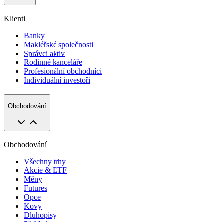
Klienti
Banky
Makléřské společnosti
Správci aktiv
Rodinné kanceláře
Profesionální obchodníci
Individuální investoři
Obchodování
Obchodování
Všechny trhy
Akcie & ETF
Měny
Futures
Opce
Kovy
Dluhopisy