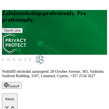
Založeno&nbsp;profesionály. Pro
profesionály.
Otevřít účet
Nejbližší obchodní zastoupení
:
28 October Avenue, 365, Vashiotis
Seafront Building, 3107, Limassol, Cyprus, +357 2534 2627
Česko
Klienti