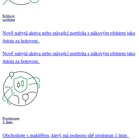
Křížové
zajištění
Nově nabytá aktiva nebo stávající portfolia s pákovým efektem jako
jistota za hotovost.
Nově nabytá aktiva nebo stávající portfolia s pákovým efektem jako
jistota za hotovost.
Protistrany
1. linie
Obchodujte s makléřem, který má podporu sítě protistran 1 linie.