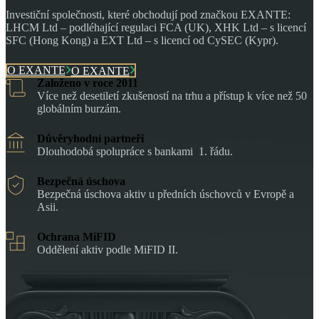
Investiční společnosti, které obchodují pod značkou EXANTE:
LHCM Ltd – podléhající regulaci FCA (UK), XHK Ltd – s licencí
SFC (Hong Kong) a EXT Ltd – s licencí od CySEC (Kypr).
O EXANTE
O EXANTE
Založeno v roce 2011
Více než desetiletí zkušeností na trhu a přístup k více než 50
globálním burzám.
Důvěryhodní partneři
Dlouhodobá spolupráce s bankami 1. řádu.
Bezpečná úschova
Bezpečná úschova aktiv u předních úschovců v Evropě a
Asii.
Ochrana MiFID
Oddělení aktiv podle MiFID II.