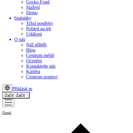
Gecko Fond
Stažení
Demo
Statistiky
Tržní postřehy
Pohled na trh
Události
O nás
Náš příběh
Blog
Centrum médií
Ocenění
Kontaktujte nás
Kariéra
Centrum pomoci
Přihlásit se
Začít
Začít
Domů