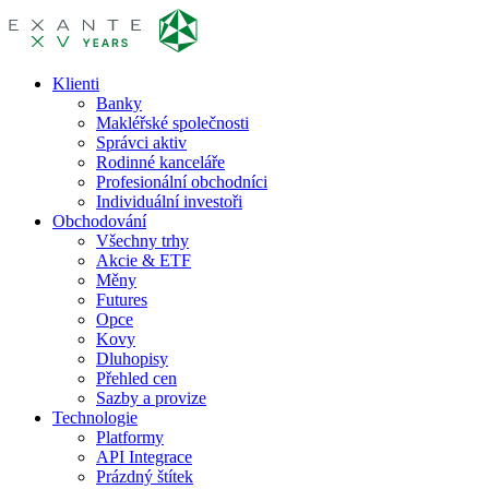
Klienti
Banky
Makléřské společnosti
Správci aktiv
Rodinné kanceláře
Profesionální obchodníci
Individuální investoři
Obchodování
Všechny trhy
Akcie & ETF
Měny
Futures
Opce
Kovy
Dluhopisy
Přehled cen
Sazby a provize
Technologie
Platformy
API Integrace
Prázdný štítek