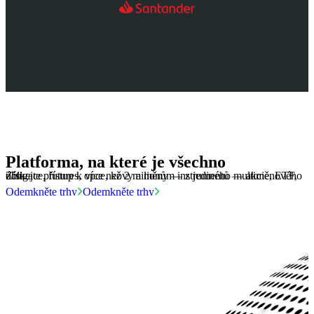
Platforma, na které je všechno
Získejte přístup k více než 2 milionům instrumentů — akcie, ETF, obligace, futures, opce, kovy a měny — z jediného multiměnového účtu.
Odemkněte trhy
Odemkněte trhy