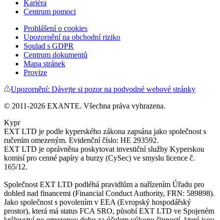
Kariéra
Centrum pomoci
Prohlášení o cookies
Upozornění na obchodní riziko
Soulad s GDPR
Centrum dokumentů
Mapa stránek
Provize
Upozornění: Dávejte si pozor na podvodné webové stránky
© 2011-
2026
EXANTE. Všechna práva vyhrazena.
Kypr
EXT LTD je podle kyperského zákona zapsána jako společnost s
ručením omezeným. Evidenční číslo: HE 293592.
EXT LTD je oprávněna poskytovat investiční služby Kyperskou
komisí pro cenné papíry a burzy (CySec) ve smyslu licence č.
165/12.
Společnost EXT LTD podléhá pravidlům a nařízením Úřadu pro
dohled nad financemi (Financial Conduct Authority, FRN: 589898).
Jako společnost s povolením v EEA (Evropský hospodářský
prostor), která má status FCA SRO, působí EXT LTD ve Spojeném
království po omezenou dobu za účelem výkonu činností, které jsou