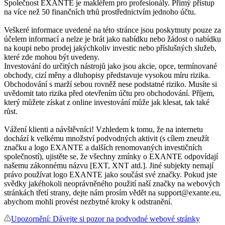
Společnost EXANTE je makléřem pro profesionály. Přímý přístup
na více než 50 finančních trhů prostřednictvím jednoho účtu.
Veškeré informace uvedené na této stránce jsou poskytnuty pouze za
účelem informací a nelze je brát jako nabídku nebo žádost o nabídku
na koupi nebo prodej jakýchkoliv investic nebo příslušných služeb,
které zde mohou být uvedeny.
Investování do určitých nástrojů jako jsou akcie, opce, termínované
obchody, cizí měny a dluhopisy představuje vysokou míru rizika.
Obchodování s marží sebou rovněž nese podstatné riziko. Musíte si
uvědomit tato rizika před otevřením účtu pro obchodování. Příjem,
který můžete získat z online investování může jak klesat, tak také
růst.
Vážení klienti a návštěvníci! Vzhledem k tomu, že na internetu
dochází k velkému množství podvodných aktivit (s cílem zneužít
značku a logo EXANTE a dalších renomovaných investičních
společností), ujistěte se, že všechny zmínky o EXANTE odpovídají
našemu zákonnému názvu [EXT, XNT atd.]. Jiné subjekty nemají
právo používat logo EXANTE jako součást své značky. Pokud jste
svědky jakéhokoli neoprávněného použití naší značky na webových
stránkách třetí strany, dejte nám prosím vědět na support@exante.eu,
abychom mohli provést nezbytné kroky k odstranění.
Upozornění: Dávejte si pozor na podvodné webové stránky