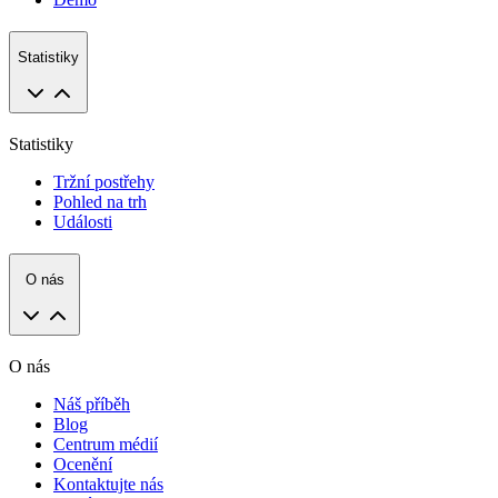
Statistiky
Statistiky
Tržní postřehy
Pohled na trh
Události
O nás
O nás
Náš příběh
Blog
Centrum médií
Ocenění
Kontaktujte nás