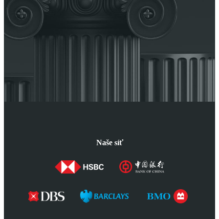
Naše síť