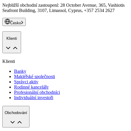
Nejbližší obchodní zastoupení
:
28 October Avenue, 365, Vashiotis
Seafront Building, 3107, Limassol, Cyprus, +357 2534 2627
Česko
Klienti
Klienti
Banky
Makléřské společnosti
Správci aktiv
Rodinné kanceláře
Profesionální obchodníci
Individuální investoři
Obchodování