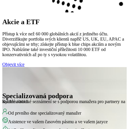
Akcie a ETF
Přístup k více než 60 000 globálních akcií z jediného účtu.
Diverzifikujte portfolia svých klientů napříč US, UK, EU, APAC a
objevujícími se trhy; získejte přístup k blue chips akciím a novým
IPO. Nabízíme také investiční příležitosti 10 000 ETF od
konzervativních až po ty s vysokou volatilitou.
Objevit více
Specializovaná podpora
Rychlé a hladké seznámení se s podporou manažera pro partnery na každém kroku.
Od prvního dne specializovaný manažer
Asistence ve vašem časovém pásmu a ve vašem jazyce