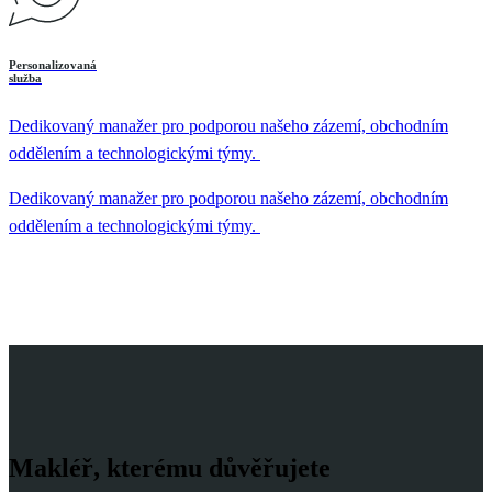
Personalizovaná
služba
Dedikovaný manažer pro podporou našeho zázemí, obchodním
oddělením a technologickými týmy.
Dedikovaný manažer pro podporou našeho zázemí, obchodním
oddělením a technologickými týmy.
Makléř, kterému důvěřujete