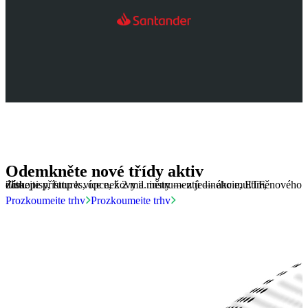
Odemkněte nové třídy aktiv
Získejte přístup k více než 2 mil. instrumentů — akcie, ETF, dluhopisy, futures, opce, kovy a měny — z jediného multiměnového účtu.
Prozkoumejte trhy
Prozkoumejte trhy