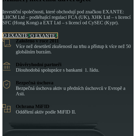
Investiční společnosti, které obchodují pod značkou EXANTE:
LHCM Ltd – podléhající regulaci FCA (UK), XHK Ltd – s licencí
SFC (Hong Kong) a EXT Ltd – s licencí od CySEC (Kypr).
O EXANTE
O EXANTE
Založeno v roce 2011
Více než desetiletí zkušeností na trhu a přístup k více než 50
globálním burzám.
Důvěryhodní partneři
Dlouhodobá spolupráce s bankami 1. řádu.
Bezpečná úschova
Bezpečná úschova aktiv u předních úschovců v Evropě a
Asii.
Ochrana MiFID
Oddělení aktiv podle MiFID II.