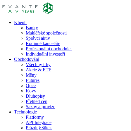
Klienti
Banky
Makléřské společnosti
Správci aktiv
Rodinné kanceláře
Profesionální obchodníci
Individuální investoři
Obchodování
Všechny trhy
Akcie & ETF
Měny
Futures
Opce
Kovy
Dluhopisy
Přehled cen
Sazby a provize
Technologie
Platformy
API Integrace
Prázdný štítek