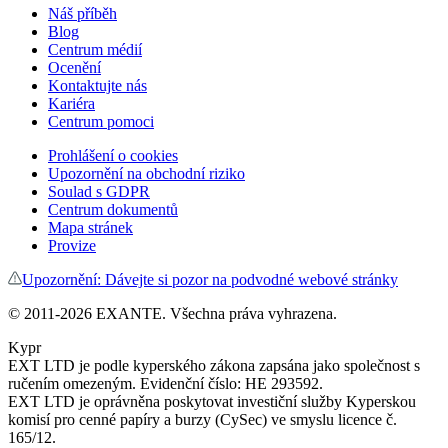
Náš příběh
Blog
Centrum médií
Ocenění
Kontaktujte nás
Kariéra
Centrum pomoci
Prohlášení o cookies
Upozornění na obchodní riziko
Soulad s GDPR
Centrum dokumentů
Mapa stránek
Provize
Upozornění: Dávejte si pozor na podvodné webové stránky
©
2011
-
2026
EXANTE
. Všechna práva vyhrazena.
Kypr
EXT LTD je podle kyperského zákona zapsána jako společnost s
ručením omezeným. Evidenční číslo: HE 293592.
EXT LTD je oprávněna poskytovat investiční služby Kyperskou
komisí pro cenné papíry a burzy (CySec) ve smyslu licence č.
165/12.