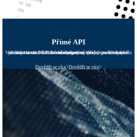
Přímé API
Vybudujte si vlastní obchodní ekosystém, který je prostřednictvím našich vlastních API řešení integrovaný přímo s vaší stávající infrastrukturou. Nízkolatenční připojení vhodné pro komplexní nastavení.
Dovědět se více
Dovědět se více