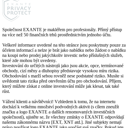
Společnost EXANTE je makléřem pro profesionály. Přímý přístup
na více než 50 finančních trhů prostřednictvím jednoho účtu.
Veškeré informace uvedené na této stránce jsou poskytnuty pouze za
účelem informací a nelze je brát jako nabídku nebo žádost o nabídku
na koupi nebo prodej jakýchkoliv investic nebo příslušných služeb,
které zde mohou být uvedeny.
Investování do určitých nástrojů jako jsou akcie, opce, termínované
obchody, cizí měny a dluhopisy představuje vysokou míru rizika.
Obchodování s marží sebou rovněž nese podstatné riziko. Musíte si
uvědomit tato rizika před otevřením účtu pro obchodování. Příjem,
který můžete získat z online investování může jak klesat, tak také
růst.
Vážení klienti a návštěvníci! Vzhledem k tomu, že na internetu
dochází k velkému množství podvodných aktivit (s cílem zneužít
značku a logo EXANTE a dalších renomovaných investičních
společností), ujistěte se, že všechny zmínky o EXANTE odpovídají
našemu zákonnému názvu [EXT, XNT atd.]. Jiné subjekty nemají
právo používat logo EXANTE jako součást své značky. Pokud jste