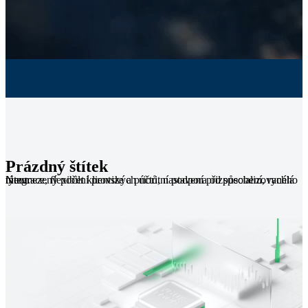
Prázdný štítek
Neomezený počet klientských účtů, nastavení přizpůsobení, rychlá integrace, flexibilní provize a prioritní podpora od specializovaného týmu.