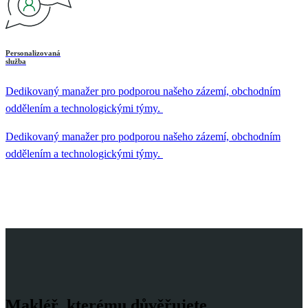
Personalizovaná
služba
Dedikovaný manažer pro podporou našeho zázemí, obchodním
oddělením a technologickými týmy.
Dedikovaný manažer pro podporou našeho zázemí, obchodním
oddělením a technologickými týmy.
Makléř, kterému důvěřujete