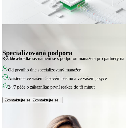
Specializovaná podpora
Rychlé a hladké seznámení se s podporou manažera pro partnery na každém kroku.
Od prvního dne specializovaný manažer
Asistence ve vašem časovém pásmu a ve vašem jazyce
24/7 péče o zákazníka; první reakce do tří minut
Zkontaktujte se
Zkontaktujte se