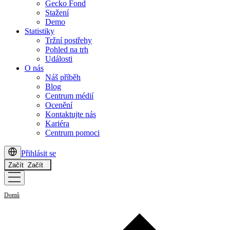
Gecko Fond
Stažení
Demo
Statistiky
Tržní postřehy
Pohled na trh
Události
O nás
Náš příběh
Blog
Centrum médií
Ocenění
Kontaktujte nás
Kariéra
Centrum pomoci
Přihlásit se
Začít
Začít
Domů