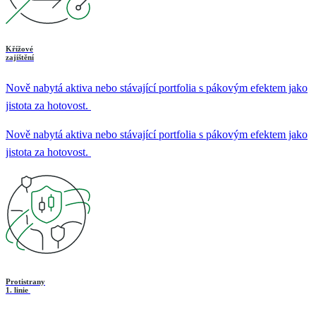
Křížové
zajištění
Nově nabytá aktiva nebo stávající portfolia s pákovým efektem jako
jistota za hotovost.
Nově nabytá aktiva nebo stávající portfolia s pákovým efektem jako
jistota za hotovost.
Protistrany
1. linie